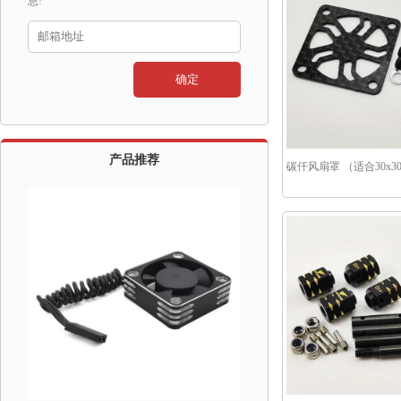
息!
产品推荐
碳仟风扇罩 （适合30x3