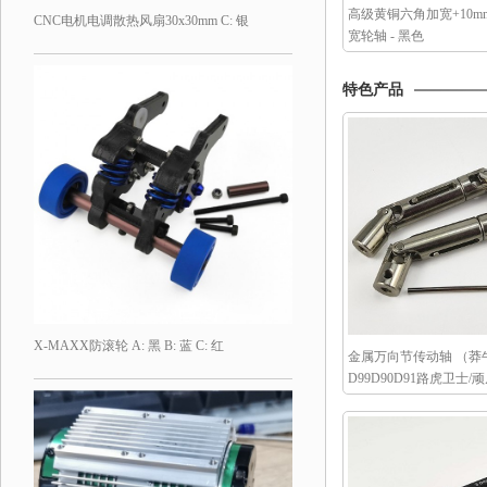
高级黄铜六角加宽+10
CNC电机电调散热风扇30x30mm C: 银
宽轮轴 - 黑色
特色产品
X-MAXX防滚轮 A: 黑 B: 蓝 C: 红
金属万向节传动轴 （莽
D99D90D91路虎卫士/