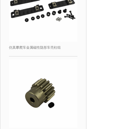
仿真攀爬车金属磁性隐形车壳柱组