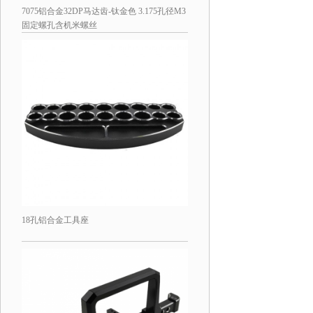
7075铝合金32DP马达齿-钛金色 3.175孔径M3
固定螺孔含机米螺丝
18孔铝合金工具座