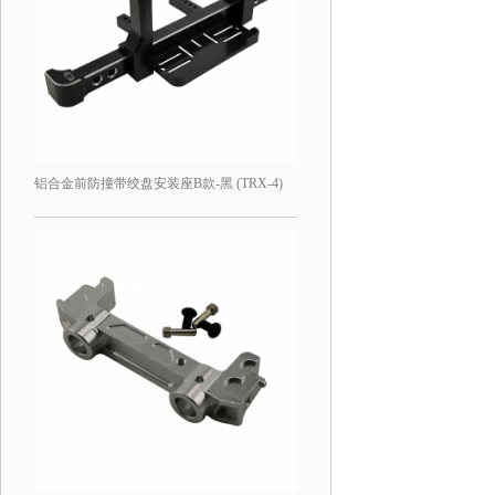
铝合金前防撞带绞盘安装座B款-黑 (TRX-4)