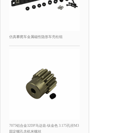
仿真攀爬车金属磁性隐形车壳柱组
7075铝合金32DP马达齿-钛金色 3.175孔径M3
固定螺孔含机米螺丝